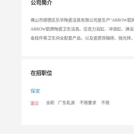
公司简介
佛山市顺德区乐华陶瓷洁具有限公司是生产“ARROW
ARROW箭牌陶瓷卫生洁具、压克力浴缸、冲浪缸、淋
金挂件等卫生间全配套产品，以及瓷质饰釉砖、抛光砖
在招职位
保安
/
全职
/
广东乳源
/
不限要求
/
不限
面议