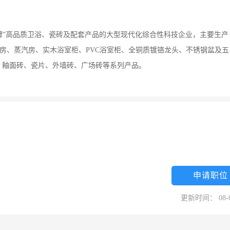
箭牌”高品质卫浴、瓷砖及配套产品的大型现代化综合性科技企业，主要生产
浴房、蒸汽房、实木浴室柜、PVC浴室柜、全铜质镀铬龙头、不锈钢盆及五
、釉面砖、瓷片、外墙砖、广场砖等系列产品。
申请职位
更新时间： 08-