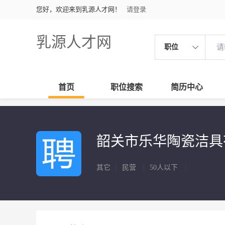
您好，欢迎来到乳源人才网！
请登录
乳源人才网
职位
首页
职位搜索
简历中心
韶关市乐华陶瓷洁
其它
|
民营
|
50人以下
|